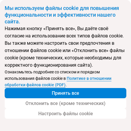
BYN
Мы используем файлы cookie для повышения
функциональности и эффективности нашего
сайта.
Главная
Поиск тура
Guitart Central Park Aqua Resort
Нажимая кнопку «Принять все», Вы даёте своё
согласие на использование всех типов файлов cookie.
Перейти в подбор
Вы также можете настроить свои предпочтения в
отношении файлов cookie или «Отклонить все» файлы
Испания, Ллорет де Мар
cookie (кроме технических, которые необходимы для
корректного функционирования сайта).
Ознакомьтесь подробнее со списком и порядком
использования файлов cookie в
Политике в отношении
Guitart Central Park Aqua Resort
обработки файлов cookie (PDF)
.
Принять все
Отклонить все (кроме технических)
Настроить файлы cookie