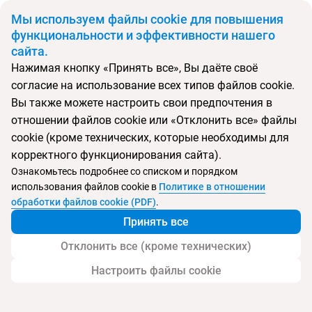
BYN
Мы используем файлы cookie для повышения
функциональности и эффективности нашего
сайта.
Главная
Поиск тура
Grand Resort Lagonissi Helios
Нажимая кнопку «Принять все», Вы даёте своё
согласие на использование всех типов файлов cookie.
Перейти в подбор
Вы также можете настроить свои предпочтения в
отношении файлов cookie или «Отклонить все» файлы
Греция, Лагонисси
cookie (кроме технических, которые необходимы для
корректного функционирования сайта).
Тип:
Deluxe отель
Ознакомьтесь подробнее со списком и порядком
использования файлов cookie в
Политике в отношении
Grand Resort Lagonissi Helios
обработки файлов cookie (PDF)
.
Принять все
Отклонить все (кроме технических)
Настроить файлы cookie
Услуги
Пляж
Детям
Контакты отеля