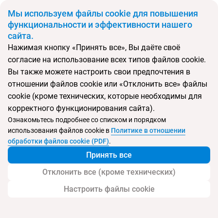
BYN
Мы используем файлы cookie для повышения
функциональности и эффективности нашего
сайта.
Главная
Поиск тура
Grand Georgian Palace
Нажимая кнопку «Принять все», Вы даёте своё
согласие на использование всех типов файлов cookie.
Перейти в подбор
Вы также можете настроить свои предпочтения в
отношении файлов cookie или «Отклонить все» файлы
Грузия, Батуми
cookie (кроме технических, которые необходимы для
корректного функционирования сайта).
Тип:
Экономичный
Ознакомьтесь подробнее со списком и порядком
использования файлов cookie в
Политике в отношении
Grand Georgian Palace
обработки файлов cookie (PDF)
.
Принять все
Отклонить все (кроме технических)
Настроить файлы cookie