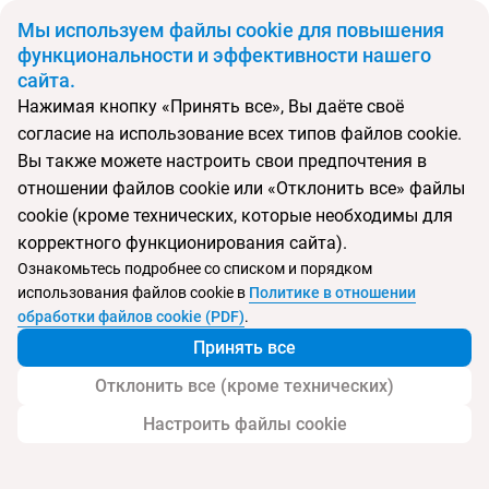
BYN
Мы используем файлы cookie для повышения
функциональности и эффективности нашего
сайта.
Главная
Поиск тура
Gran Hotel La Florida
Нажимая кнопку «Принять все», Вы даёте своё
согласие на использование всех типов файлов cookie.
Перейти в подбор
Вы также можете настроить свои предпочтения в
отношении файлов cookie или «Отклонить все» файлы
Испания, Барселона
cookie (кроме технических, которые необходимы для
корректного функционирования сайта).
Ознакомьтесь подробнее со списком и порядком
использования файлов cookie в
Политике в отношении
Gran Hotel La Florida
обработки файлов cookie (PDF)
.
Принять все
Отклонить все (кроме технических)
Настроить файлы cookie
Услуги
Детям