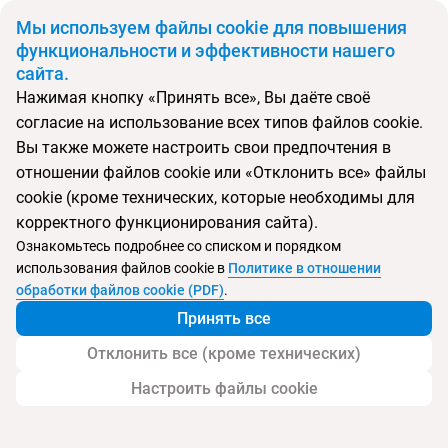
BYN
Мы используем файлы cookie для повышения
функциональности и эффективности нашего
сайта.
Главная
Поиск тура
Golden Tulip Fenix
Нажимая кнопку «Принять все», Вы даёте своё
согласие на использование всех типов файлов cookie.
Перейти в подбор
Вы также можете настроить свои предпочтения в
отношении файлов cookie или «Отклонить все» файлы
Андорра, Эскальдес-Энгордань
cookie (кроме технических, которые необходимы для
корректного функционирования сайта).
Тип:
Семейный
Ознакомьтесь подробнее со списком и порядком
использования файлов cookie в
Политике в отношении
Golden Tulip Fenix
обработки файлов cookie (PDF)
.
Принять все
Отклонить все (кроме технических)
Настроить файлы cookie