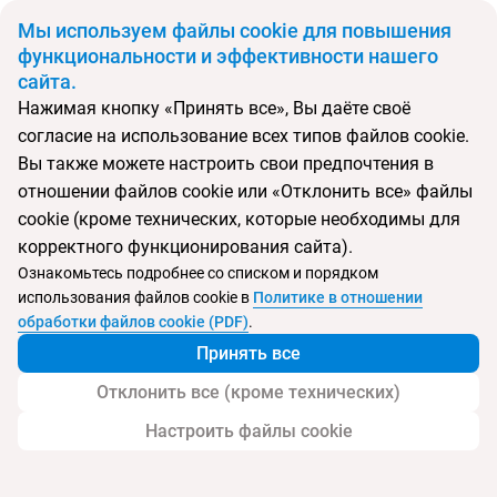
BYN
Мы используем файлы cookie для повышения
функциональности и эффективности нашего
сайта.
Главная
Поиск тура
The Golden Bay Beach
Нажимая кнопку «Принять все», Вы даёте своё
согласие на использование всех типов файлов cookie.
Перейти в подбор
Вы также можете настроить свои предпочтения в
отношении файлов cookie или «Отклонить все» файлы
Кипр, Ларнака
cookie (кроме технических, которые необходимы для
корректного функционирования сайта).
Ознакомьтесь подробнее со списком и порядком
использования файлов cookie в
Политике в отношении
The Golden Bay Beach
обработки файлов cookie (PDF)
.
Принять все
Отклонить все (кроме технических)
Настроить файлы cookie