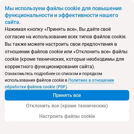
BYN
Мы используем файлы cookie для повышения
функциональности и эффективности нашего
сайта.
Главная
Поиск тура
Gold
Нажимая кнопку «Принять все», Вы даёте своё
согласие на использование всех типов файлов cookie.
Перейти в подбор
Вы также можете настроить свои предпочтения в
отношении файлов cookie или «Отклонить все» файлы
Албания, Влёра
cookie (кроме технических, которые необходимы для
корректного функционирования сайта).
Тип:
Цена-качество ⚡
Ознакомьтесь подробнее со списком и порядком
использования файлов cookie в
Политике в отношении
Gold
обработки файлов cookie (PDF)
.
Принять все
Отклонить все (кроме технических)
Настроить файлы cookie