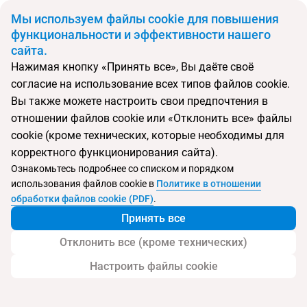
BYN
Мы используем файлы cookie для повышения
функциональности и эффективности нашего
сайта.
Главная
Поиск тура
Glow Mira Karon Beach
Нажимая кнопку «Принять все», Вы даёте своё
согласие на использование всех типов файлов cookie.
Перейти в подбор
Вы также можете настроить свои предпочтения в
отношении файлов cookie или «Отклонить все» файлы
Таиланд, Карон
cookie (кроме технических, которые необходимы для
корректного функционирования сайта).
Тип:
Семейный
Ознакомьтесь подробнее со списком и порядком
использования файлов cookie в
Политике в отношении
Glow Mira Karon Beach
обработки файлов cookie (PDF)
.
Принять все
Отклонить все (кроме технических)
Настроить файлы cookie