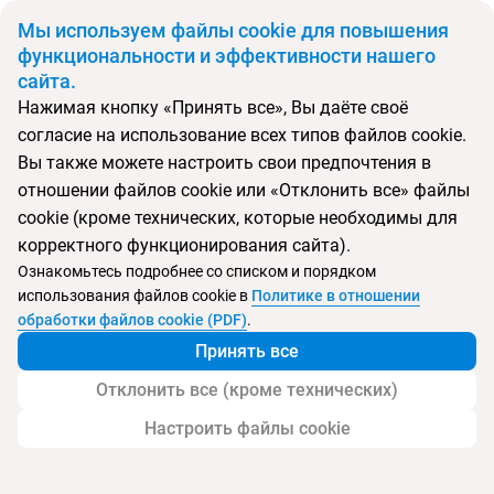
BYN
Мы используем файлы cookie для повышения
функциональности и эффективности нашего
сайта.
Главная
Поиск тура
Viking Garden Hotel & SPA
Нажимая кнопку «Принять все», Вы даёте своё
согласие на использование всех типов файлов cookie.
Перейти в подбор
Вы также можете настроить свои предпочтения в
отношении файлов cookie или «Отклонить все» файлы
Турция, Кемер
cookie (кроме технических, которые необходимы для
корректного функционирования сайта).
Ознакомьтесь подробнее со списком и порядком
использования файлов cookie в
Политике в отношении
Viking Garden Hotel & SPA
обработки файлов cookie (PDF)
.
Принять все
Отклонить все (кроме технических)
Настроить файлы cookie