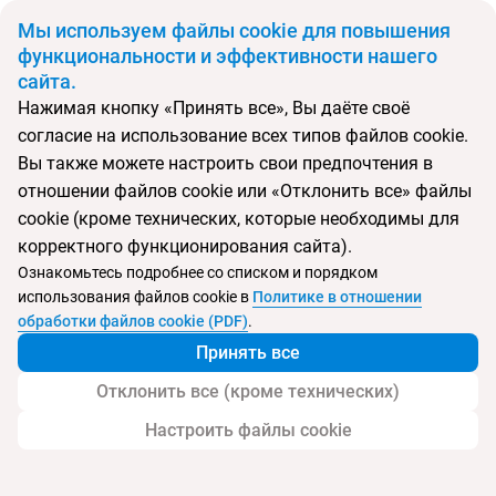
BYN
Мы используем файлы cookie для повышения
функциональности и эффективности нашего
сайта.
Главная
Поиск тура
Garden Palace Hotel Laganas
Нажимая кнопку «Принять все», Вы даёте своё
согласие на использование всех типов файлов cookie.
Перейти в подбор
Вы также можете настроить свои предпочтения в
отношении файлов cookie или «Отклонить все» файлы
Греция, о.Закинф
cookie (кроме технических, которые необходимы для
корректного функционирования сайта).
Ознакомьтесь подробнее со списком и порядком
использования файлов cookie в
Политике в отношении
Garden Palace Hotel Laganas
обработки файлов cookie (PDF)
.
Принять все
Отклонить все (кроме технических)
Настроить файлы cookie