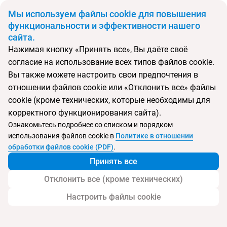
BYN
Мы используем файлы cookie для повышения
функциональности и эффективности нашего
сайта.
Главная
Поиск тура
Gama
Нажимая кнопку «Принять все», Вы даёте своё
согласие на использование всех типов файлов cookie.
Перейти в подбор
Вы также можете настроить свои предпочтения в
отношении файлов cookie или «Отклонить все» файлы
Грузия, Батуми
cookie (кроме технических, которые необходимы для
корректного функционирования сайта).
Тип:
Экономичный
Ознакомьтесь подробнее со списком и порядком
использования файлов cookie в
Политике в отношении
Gama
обработки файлов cookie (PDF)
.
Принять все
Отклонить все (кроме технических)
Настроить файлы cookie