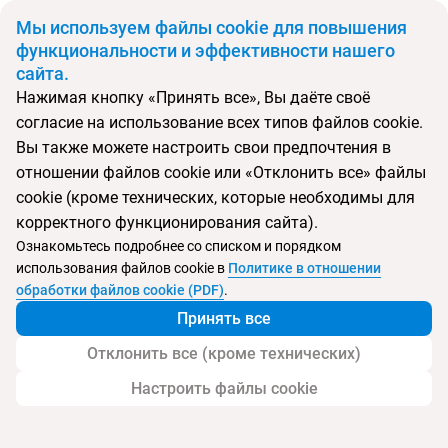
BYN
Мы используем файлы cookie для повышения
функциональности и эффективности нашего
сайта.
Главная
Поиск тура
Funchal Design Hotel
Нажимая кнопку «Принять все», Вы даёте своё
согласие на использование всех типов файлов cookie.
Перейти в подбор
Вы также можете настроить свои предпочтения в
отношении файлов cookie или «Отклонить все» файлы
Португалия, Фуншал
cookie (кроме технических, которые необходимы для
корректного функционирования сайта).
Ознакомьтесь подробнее со списком и порядком
использования файлов cookie в
Политике в отношении
Funchal Design Hotel
обработки файлов cookie (PDF)
.
Принять все
Отклонить все (кроме технических)
Настроить файлы cookie
Услуги
Пляж