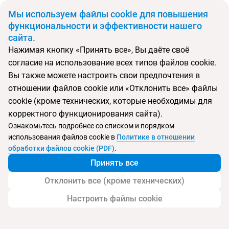
BYN
Мы используем файлы cookie для повышения
функциональности и эффективности нашего
сайта.
Главная
Поиск тура
Fun Beach Hotel
Нажимая кнопку «Принять все», Вы даёте своё
согласие на использование всех типов файлов cookie.
Перейти в подбор
Вы также можете настроить свои предпочтения в
отношении файлов cookie или «Отклонить все» файлы
Танзания, Занзибар
cookie (кроме технических, которые необходимы для
корректного функционирования сайта).
Тип:
Семейный
Ознакомьтесь подробнее со списком и порядком
использования файлов cookie в
Политике в отношении
Fun Beach Hotel
обработки файлов cookie (PDF)
.
Принять все
Отклонить все (кроме технических)
Настроить файлы cookie