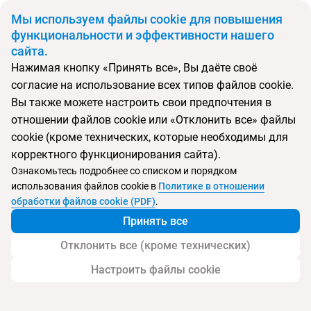
BYN
Мы используем файлы cookie для повышения
функциональности и эффективности нашего
сайта.
Главная
Поиск тура
The Views Baia
Нажимая кнопку «Принять все», Вы даёте своё
согласие на использование всех типов файлов cookie.
Перейти в подбор
Вы также можете настроить свои предпочтения в
отношении файлов cookie или «Отклонить все» файлы
Португалия, Фуншал
cookie (кроме технических, которые необходимы для
корректного функционирования сайта).
Ознакомьтесь подробнее со списком и порядком
использования файлов cookie в
Политике в отношении
The Views Baia
обработки файлов cookie (PDF)
.
Принять все
Отклонить все (кроме технических)
Настроить файлы cookie
Услуги
Пляж