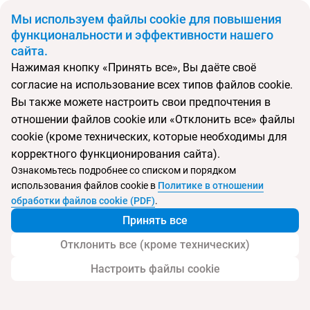
BYN
Мы используем файлы cookie для повышения
функциональности и эффективности нашего
сайта.
Главная
Поиск тура
Font d'Argent Canillo
Нажимая кнопку «Принять все», Вы даёте своё
согласие на использование всех типов файлов cookie.
Перейти в подбор
Вы также можете настроить свои предпочтения в
отношении файлов cookie или «Отклонить все» файлы
Андорра, Канильо
cookie (кроме технических, которые необходимы для
корректного функционирования сайта).
Тип:
Цена-качество ⚡
Ознакомьтесь подробнее со списком и порядком
использования файлов cookie в
Политике в отношении
Font d'Argent Canillo
обработки файлов cookie (PDF)
.
Принять все
Отклонить все (кроме технических)
Настроить файлы cookie