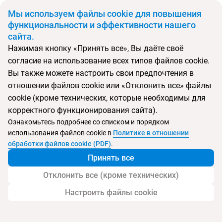
BYN
Мы используем файлы cookie для повышения
функциональности и эффективности нашего
сайта.
Главная
Поиск тура
Flower Garden
Нажимая кнопку «Принять все», Вы даёте своё
согласие на использование всех типов файлов cookie.
Перейти в подбор
Вы также можете настроить свои предпочтения в
отношении файлов cookie или «Отклонить все» файлы
Шри-Ланка, Унаватуна
cookie (кроме технических, которые необходимы для
корректного функционирования сайта).
Тип:
Boutique отель
Ознакомьтесь подробнее со списком и порядком
использования файлов cookie в
Политике в отношении
Flower Garden
обработки файлов cookie (PDF)
.
Принять все
Отклонить все (кроме технических)
Настроить файлы cookie