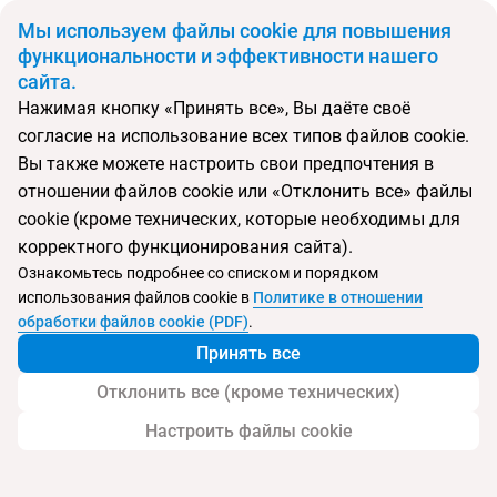
BYN
Мы используем файлы cookie для повышения
функциональности и эффективности нашего
сайта.
Главная
Поиск тура
Fiesta Americana Condesa Cancun
Нажимая кнопку «Принять все», Вы даёте своё
согласие на использование всех типов файлов cookie.
Перейти в подбор
Вы также можете настроить свои предпочтения в
отношении файлов cookie или «Отклонить все» файлы
Мексика, Канкун
cookie (кроме технических, которые необходимы для
корректного функционирования сайта).
Ознакомьтесь подробнее со списком и порядком
использования файлов cookie в
Политике в отношении
Fiesta Americana Condesa Cancun
обработки файлов cookie (PDF)
.
Принять все
Отклонить все (кроме технических)
Настроить файлы cookie