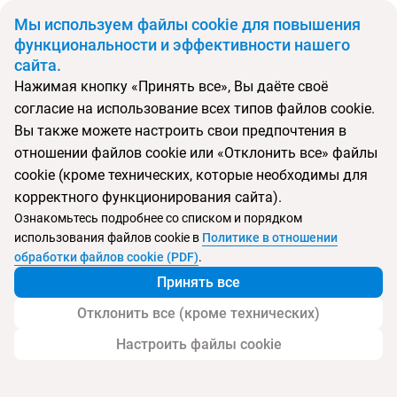
BYN
Мы используем файлы cookie для повышения
функциональности и эффективности нашего
сайта.
Главная
Поиск тура
Fergus Style Cala Blanca Suites
Нажимая кнопку «Принять все», Вы даёте своё
согласие на использование всех типов файлов cookie.
Перейти в подбор
Вы также можете настроить свои предпочтения в
отношении файлов cookie или «Отклонить все» файлы
Испания, Санта Понса
cookie (кроме технических, которые необходимы для
корректного функционирования сайта).
Тип:
Семейный
Ознакомьтесь подробнее со списком и порядком
использования файлов cookie в
Политике в отношении
Fergus Style Cala Blanca Suites
обработки файлов cookie (PDF)
.
Принять все
Отклонить все (кроме технических)
Настроить файлы cookie
Услуги
Пляж
Детям
Контакты отеля