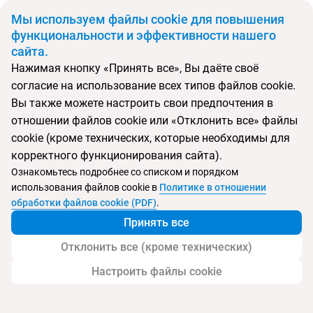
BYN
Мы используем файлы cookie для повышения
функциональности и эффективности нашего
сайта.
Главная
Поиск тура
Fantasy Resort
Нажимая кнопку «Принять все», Вы даёте своё
согласие на использование всех типов файлов cookie.
Перейти в подбор
Вы также можете настроить свои предпочтения в
отношении файлов cookie или «Отклонить все» файлы
Индия, Мандрем
cookie (кроме технических, которые необходимы для
корректного функционирования сайта).
Тип:
Экономичный
Ознакомьтесь подробнее со списком и порядком
использования файлов cookie в
Политике в отношении
Fantasy Resort
обработки файлов cookie (PDF)
.
Принять все
Отклонить все (кроме технических)
Настроить файлы cookie