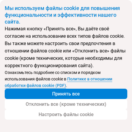
BYN
Мы используем файлы cookie для повышения
функциональности и эффективности нашего
сайта.
Главная
Поиск тура
Famiana Resort & Spa
Нажимая кнопку «Принять все», Вы даёте своё
согласие на использование всех типов файлов cookie.
Перейти в подбор
Вы также можете настроить свои предпочтения в
отношении файлов cookie или «Отклонить все» файлы
Вьетнам, Фукуок
cookie (кроме технических, которые необходимы для
корректного функционирования сайта).
Ознакомьтесь подробнее со списком и порядком
использования файлов cookie в
Политике в отношении
Famiana Resort & Spa
обработки файлов cookie (PDF)
.
Принять все
Отклонить все (кроме технических)
Настроить файлы cookie
Услуги
Пляж
Детям