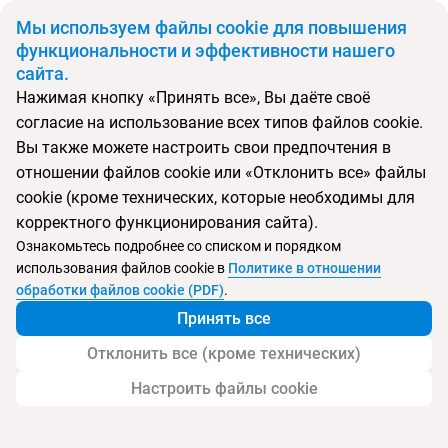
BYN
Мы используем файлы cookie для повышения
функциональности и эффективности нашего
сайта.
Главная
Поиск тура
Enotel Lido Madeira
Нажимая кнопку «Принять все», Вы даёте своё
согласие на использование всех типов файлов cookie.
Перейти в подбор
Вы также можете настроить свои предпочтения в
отношении файлов cookie или «Отклонить все» файлы
Португалия, Фуншал
cookie (кроме технических, которые необходимы для
корректного функционирования сайта).
Тип:
Семейный
Ознакомьтесь подробнее со списком и порядком
использования файлов cookie в
Политике в отношении
Enotel Lido Madeira
обработки файлов cookie (PDF)
.
Принять все
Отклонить все (кроме технических)
Настроить файлы cookie