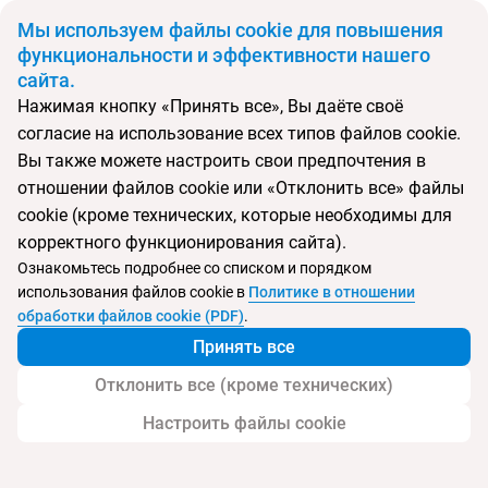
BYN
Мы используем файлы cookie для повышения
функциональности и эффективности нашего
сайта.
Главная
Поиск тура
Elwood Resort
Нажимая кнопку «Принять все», Вы даёте своё
согласие на использование всех типов файлов cookie.
Перейти в подбор
Вы также можете настроить свои предпочтения в
отношении файлов cookie или «Отклонить все» файлы
Вьетнам, Фукуок
cookie (кроме технических, которые необходимы для
корректного функционирования сайта).
Тип:
Цена-качество ⚡
Ознакомьтесь подробнее со списком и порядком
использования файлов cookie в
Политике в отношении
Elwood Resort
обработки файлов cookie (PDF)
.
Принять все
Отклонить все (кроме технических)
Настроить файлы cookie
Услуги
Пляж
Детям
Дополнительно