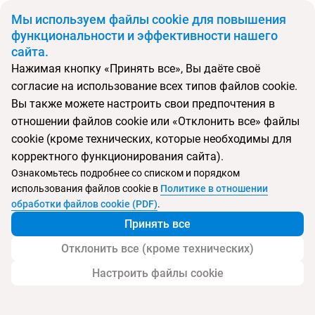
BYN
Мы используем файлы cookie для повышения
функциональности и эффективности нашего
сайта.
Главная
Поиск тура
Ela Excellence Resort
Нажимая кнопку «Принять все», Вы даёте своё
согласие на использование всех типов файлов cookie.
Перейти в подбор
Вы также можете настроить свои предпочтения в
отношении файлов cookie или «Отклонить все» файлы
Турция, Белек
cookie (кроме технических, которые необходимы для
корректного функционирования сайта).
Тип:
Deluxe отель
Ознакомьтесь подробнее со списком и порядком
использования файлов cookie в
Политике в отношении
Ela Excellence Resort
обработки файлов cookie (PDF)
.
Принять все
Отклонить все (кроме технических)
Настроить файлы cookie