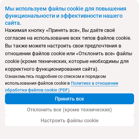
BYN
Мы используем файлы cookie для повышения
функциональности и эффективности нашего
сайта.
Главная
Поиск тура
El Mouradi Palm Marina
Нажимая кнопку «Принять все», Вы даёте своё
согласие на использование всех типов файлов cookie.
Перейти в подбор
Вы также можете настроить свои предпочтения в
отношении файлов cookie или «Отклонить все» файлы
Тунис, Сусс
cookie (кроме технических, которые необходимы для
корректного функционирования сайта).
Тип:
Семейный
Ознакомьтесь подробнее со списком и порядком
использования файлов cookie в
Политике в отношении
El Mouradi Palm Marina
обработки файлов cookie (PDF)
.
Принять все
Отклонить все (кроме технических)
Настроить файлы cookie