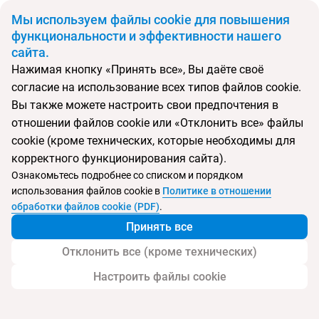
BYN
Мы используем файлы cookie для повышения
функциональности и эффективности нашего
сайта.
Главная
Поиск тура
Eagles Palace Hotel
Нажимая кнопку «Принять все», Вы даёте своё
согласие на использование всех типов файлов cookie.
Перейти в подбор
Вы также можете настроить свои предпочтения в
отношении файлов cookie или «Отклонить все» файлы
Греция, Уранополис
cookie (кроме технических, которые необходимы для
корректного функционирования сайта).
Тип:
Deluxe отель
Ознакомьтесь подробнее со списком и порядком
использования файлов cookie в
Политике в отношении
Eagles Palace Hotel
обработки файлов cookie (PDF)
.
Принять все
Отклонить все (кроме технических)
Настроить файлы cookie