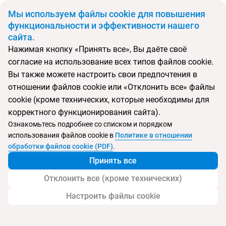
BYN
Мы используем файлы cookie для повышения
функциональности и эффективности нашего
сайта.
Главная
Поиск тура
Dukley Hotel & Resort
Нажимая кнопку «Принять все», Вы даёте своё
согласие на использование всех типов файлов cookie.
Перейти в подбор
Вы также можете настроить свои предпочтения в
отношении файлов cookie или «Отклонить все» файлы
Черногория, Будва
cookie (кроме технических, которые необходимы для
корректного функционирования сайта).
Тип:
Семейный
Ознакомьтесь подробнее со списком и порядком
использования файлов cookie в
Политике в отношении
Dukley Hotel & Resort
обработки файлов cookie (PDF)
.
Принять все
Отклонить все (кроме технических)
Настроить файлы cookie