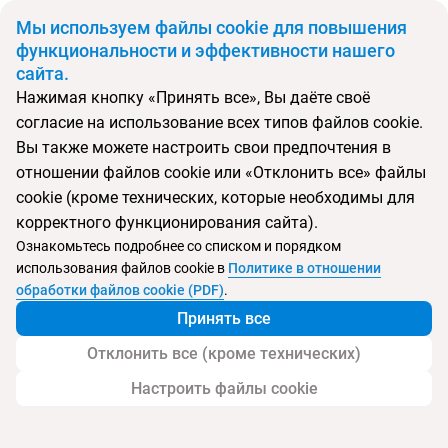
BYN
Мы используем файлы cookie для повышения
функциональности и эффективности нашего
сайта.
Главная
Поиск тура
DoubleTree by Hilton Resort & Spa Marjan Island
Нажимая кнопку «Принять все», Вы даёте своё
согласие на использование всех типов файлов cookie.
Вы также можете настроить свои предпочтения в
Перейти в подбор
отношении файлов cookie или «Отклонить все» файлы
cookie (кроме технических, которые необходимы для
ОАЭ, Рас-Аль-Хайма
корректного функционирования сайта).
Ознакомьтесь подробнее со списком и порядком
Тип:
Семейный
использования файлов cookie в
Политике в отношении
обработки файлов cookie (PDF)
.
DoubleTree by Hilton Resort & Spa Marjan
Принять все
Island
Отклонить все (кроме технических)
Настроить файлы cookie