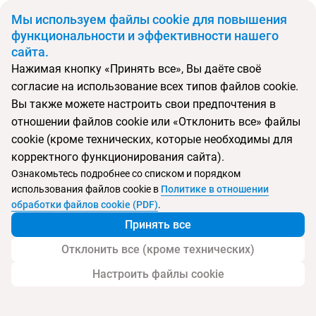
BYN
Мы используем файлы cookie для повышения
функциональности и эффективности нашего
сайта.
Главная
Поиск тура
Double Tree By Hilton Sirkeci Hotel
Нажимая кнопку «Принять все», Вы даёте своё
согласие на использование всех типов файлов cookie.
Перейти в подбор
Вы также можете настроить свои предпочтения в
отношении файлов cookie или «Отклонить все» файлы
Турция, Стамбул
cookie (кроме технических, которые необходимы для
корректного функционирования сайта).
Тип:
Отель в центре
Ознакомьтесь подробнее со списком и порядком
использования файлов cookie в
Политике в отношении
Double Tree By Hilton Sirkeci Hotel
обработки файлов cookie (PDF)
.
Принять все
Отклонить все (кроме технических)
Настроить файлы cookie