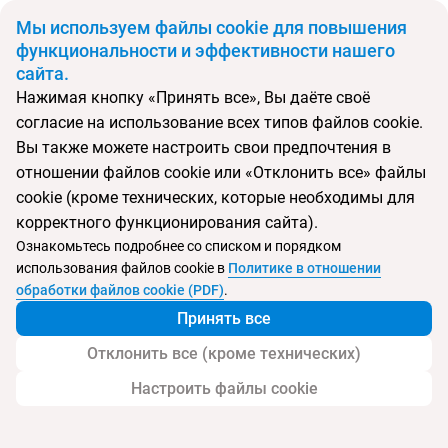
BYN
Мы используем файлы cookie для повышения
функциональности и эффективности нашего
сайта.
Главная
Поиск тура
Domes Miramare, a Luxury Collection Resort
Нажимая кнопку «Принять все», Вы даёте своё
согласие на использование всех типов файлов cookie.
Вы также можете настроить свои предпочтения в
Перейти в подбор
отношении файлов cookie или «Отклонить все» файлы
cookie (кроме технических, которые необходимы для
Греция, Мораитика
корректного функционирования сайта).
Ознакомьтесь подробнее со списком и порядком
Тип:
Deluxe отель
использования файлов cookie в
Политике в отношении
обработки файлов cookie (PDF)
.
Domes Miramare, a Luxury Collection Resort
Принять все
Отклонить все (кроме технических)
Настроить файлы cookie