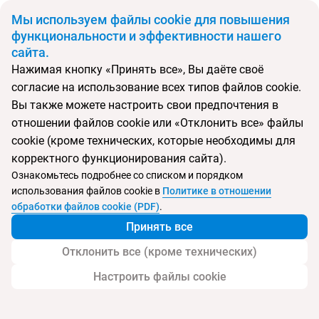
BYN
Мы используем файлы cookie для повышения
функциональности и эффективности нашего
сайта.
Главная
Поиск тура
Dom Pedro Garajau
Нажимая кнопку «Принять все», Вы даёте своё
согласие на использование всех типов файлов cookie.
Перейти в подбор
Вы также можете настроить свои предпочтения в
отношении файлов cookie или «Отклонить все» файлы
Португалия, Канису
cookie (кроме технических, которые необходимы для
корректного функционирования сайта).
Тип:
Экономичный
Ознакомьтесь подробнее со списком и порядком
использования файлов cookie в
Политике в отношении
Dom Pedro Garajau
обработки файлов cookie (PDF)
.
Принять все
Отклонить все (кроме технических)
Настроить файлы cookie