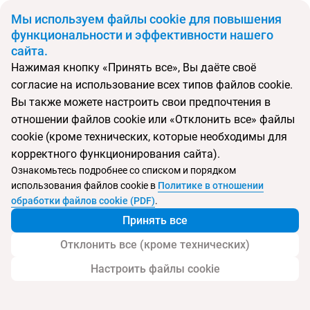
BYN
Мы используем файлы cookie для повышения
функциональности и эффективности нашего
сайта.
Главная
Поиск тура
Dolce Vita Apartments
Нажимая кнопку «Принять все», Вы даёте своё
согласие на использование всех типов файлов cookie.
Перейти в подбор
Вы также можете настроить свои предпочтения в
отношении файлов cookie или «Отклонить все» файлы
Черногория, Рафаиловичи
cookie (кроме технических, которые необходимы для
корректного функционирования сайта).
Тип:
Семейный
Ознакомьтесь подробнее со списком и порядком
использования файлов cookie в
Политике в отношении
Dolce Vita Apartments
обработки файлов cookie (PDF)
.
Принять все
Отклонить все (кроме технических)
Настроить файлы cookie