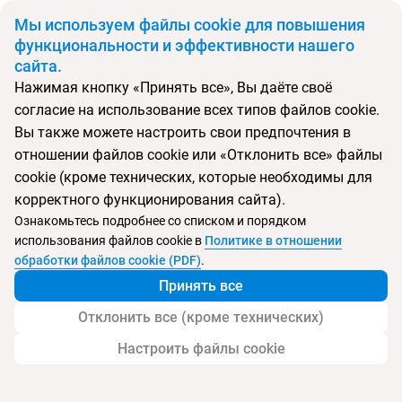
BYN
Мы используем файлы cookie для повышения
функциональности и эффективности нашего
сайта.
Главная
Поиск тура
Divan Suites Batumi
Нажимая кнопку «Принять все», Вы даёте своё
согласие на использование всех типов файлов cookie.
Перейти в подбор
Вы также можете настроить свои предпочтения в
отношении файлов cookie или «Отклонить все» файлы
Грузия, Батуми
cookie (кроме технических, которые необходимы для
корректного функционирования сайта).
Тип:
Отель в центре
Ознакомьтесь подробнее со списком и порядком
использования файлов cookie в
Политике в отношении
Divan Suites Batumi
обработки файлов cookie (PDF)
.
Принять все
Отклонить все (кроме технических)
Настроить файлы cookie
Услуги
Пляж
Контакты отеля