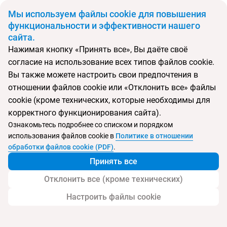
BYN
Мы используем файлы cookie для повышения
функциональности и эффективности нашего
сайта.
Главная
Поиск тура
Dhigufaru Island Resort
Нажимая кнопку «Принять все», Вы даёте своё
согласие на использование всех типов файлов cookie.
Перейти в подбор
Вы также можете настроить свои предпочтения в
отношении файлов cookie или «Отклонить все» файлы
Мальдивы, Мальдивские острова
cookie (кроме технических, которые необходимы для
корректного функционирования сайта).
Тип:
Семейный
Ознакомьтесь подробнее со списком и порядком
использования файлов cookie в
Политике в отношении
Dhigufaru Island Resort
обработки файлов cookie (PDF)
.
Принять все
Отклонить все (кроме технических)
Настроить файлы cookie