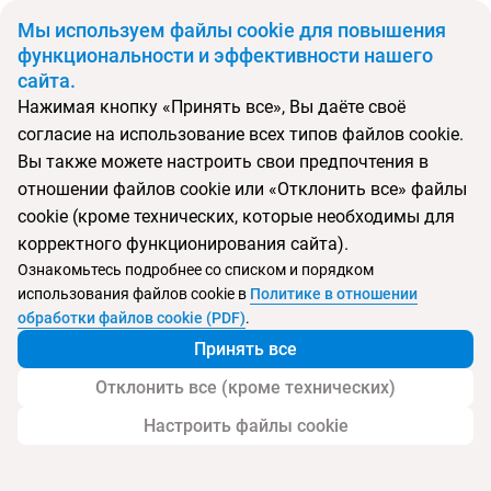
BYN
Мы используем файлы cookie для повышения
функциональности и эффективности нашего
сайта.
Главная
Поиск тура
Denise Beach Hotel
Нажимая кнопку «Принять все», Вы даёте своё
согласие на использование всех типов файлов cookie.
Перейти в подбор
Вы также можете настроить свои предпочтения в
отношении файлов cookie или «Отклонить все» файлы
Греция, о.Закинф
cookie (кроме технических, которые необходимы для
корректного функционирования сайта).
Ознакомьтесь подробнее со списком и порядком
использования файлов cookie в
Политике в отношении
Denise Beach Hotel
обработки файлов cookie (PDF)
.
Принять все
Отклонить все (кроме технических)
Настроить файлы cookie