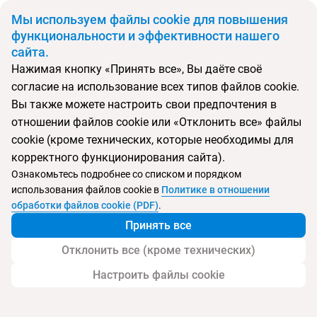
BYN
Мы используем файлы cookie для повышения
функциональности и эффективности нашего
сайта.
Главная
Поиск тура
Delphin Botanik Platinum
Нажимая кнопку «Принять все», Вы даёте своё
согласие на использование всех типов файлов cookie.
Перейти в подбор
Вы также можете настроить свои предпочтения в
отношении файлов cookie или «Отклонить все» файлы
Турция, Аланья
cookie (кроме технических, которые необходимы для
корректного функционирования сайта).
Тип:
Семейный
Ознакомьтесь подробнее со списком и порядком
использования файлов cookie в
Политике в отношении
Delphin Botanik Platinum
обработки файлов cookie (PDF)
.
Принять все
Отклонить все (кроме технических)
Настроить файлы cookie