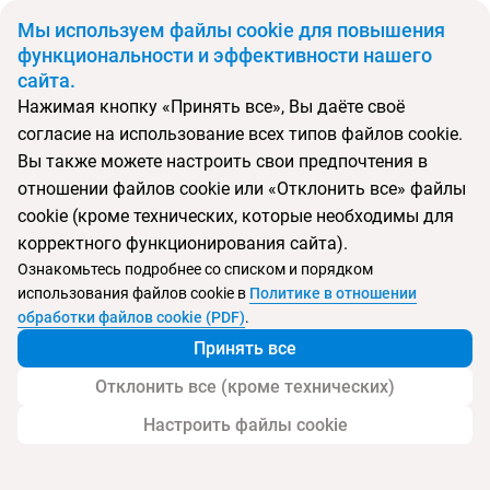
BYN
Мы используем файлы cookie для повышения
функциональности и эффективности нашего
сайта.
Главная
Поиск тура
Calimera Delfino Beach Resort & Spa
Нажимая кнопку «Принять все», Вы даёте своё
согласие на использование всех типов файлов cookie.
Перейти в подбор
Вы также можете настроить свои предпочтения в
отношении файлов cookie или «Отклонить все» файлы
Тунис, Хаммамет
cookie (кроме технических, которые необходимы для
корректного функционирования сайта).
Ознакомьтесь подробнее со списком и порядком
Хит продаж
Тип:
Семейный
использования файлов cookie в
Политике в отношении
Отель Calimera Delfino Beach Resort & Spa
обработки файлов cookie (PDF)
.
Принять все
Отклонить все (кроме технических)
Настроить файлы cookie