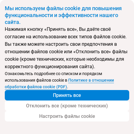
BYN
Мы используем файлы cookie для повышения
функциональности и эффективности нашего
сайта.
Главная
Поиск тура
Deevana Patong Resort & Spa
Нажимая кнопку «Принять все», Вы даёте своё
согласие на использование всех типов файлов cookie.
Перейти в подбор
Вы также можете настроить свои предпочтения в
отношении файлов cookie или «Отклонить все» файлы
Таиланд, Патонг
cookie (кроме технических, которые необходимы для
корректного функционирования сайта).
Тип:
Семейный
Ознакомьтесь подробнее со списком и порядком
использования файлов cookie в
Политике в отношении
Deevana Patong Resort & Spa
обработки файлов cookie (PDF)
.
Принять все
Отклонить все (кроме технических)
Настроить файлы cookie