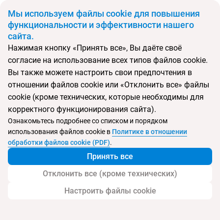
BYN
Мы используем файлы cookie для повышения
функциональности и эффективности нашего
сайта.
Главная
Поиск тура
Dead Sea Spa
Нажимая кнопку «Принять все», Вы даёте своё
согласие на использование всех типов файлов cookie.
Перейти в подбор
Вы также можете настроить свои предпочтения в
отношении файлов cookie или «Отклонить все» файлы
Иордания, Мертвое море
cookie (кроме технических, которые необходимы для
корректного функционирования сайта).
Ознакомьтесь подробнее со списком и порядком
использования файлов cookie в
Политике в отношении
Dead Sea Spa
обработки файлов cookie (PDF)
.
Принять все
Отклонить все (кроме технических)
Настроить файлы cookie