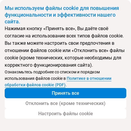
BYN
Мы используем файлы cookie для повышения
функциональности и эффективности нашего
сайта.
Главная
Поиск тура
De Garland - Am Hotel Kollection
Нажимая кнопку «Принять все», Вы даёте своё
согласие на использование всех типов файлов cookie.
Перейти в подбор
Вы также можете настроить свои предпочтения в
отношении файлов cookie или «Отклонить все» файлы
Индия, Палолем
cookie (кроме технических, которые необходимы для
корректного функционирования сайта).
Тип:
Boutique отель
Ознакомьтесь подробнее со списком и порядком
использования файлов cookie в
Политике в отношении
De Garland - Am Hotel Kollection
обработки файлов cookie (PDF)
.
Принять все
Отклонить все (кроме технических)
Настроить файлы cookie