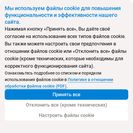
BYN
Мы используем файлы cookie для повышения
функциональности и эффективности нашего
сайта.
Главная
Поиск тура
De Camondo
Нажимая кнопку «Принять все», Вы даёте своё
согласие на использование всех типов файлов cookie.
Перейти в подбор
Вы также можете настроить свои предпочтения в
отношении файлов cookie или «Отклонить все» файлы
Турция, Стамбул
cookie (кроме технических, которые необходимы для
корректного функционирования сайта).
Тип:
Boutique отель
Ознакомьтесь подробнее со списком и порядком
использования файлов cookie в
Политике в отношении
De Camondo
обработки файлов cookie (PDF)
.
Принять все
Отклонить все (кроме технических)
Настроить файлы cookie