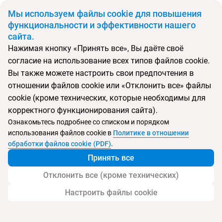
BYN
Мы используем файлы cookie для повышения
функциональности и эффективности нашего
сайта.
Главная
Поиск тура
Da Dong Hai Hotel Sanya
Нажимая кнопку «Принять все», Вы даёте своё
согласие на использование всех типов файлов cookie.
Перейти в подбор
Вы также можете настроить свои предпочтения в
отношении файлов cookie или «Отклонить все» файлы
Китай, Дадунхай
cookie (кроме технических, которые необходимы для
корректного функционирования сайта).
Тип:
Городской
Ознакомьтесь подробнее со списком и порядком
использования файлов cookie в
Политике в отношении
Da Dong Hai Hotel Sanya
обработки файлов cookie (PDF)
.
Принять все
Отклонить все (кроме технических)
Настроить файлы cookie