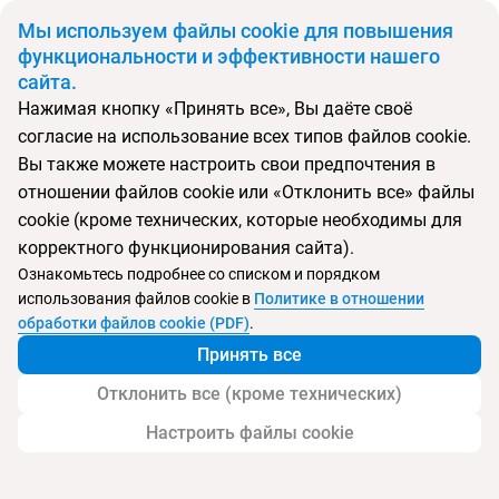
BYN
Мы используем файлы cookie для повышения
функциональности и эффективности нашего
сайта.
Главная
Поиск тура
Cuba Agonda
Нажимая кнопку «Принять все», Вы даёте своё
согласие на использование всех типов файлов cookie.
Перейти в подбор
Вы также можете настроить свои предпочтения в
отношении файлов cookie или «Отклонить все» файлы
Индия, Агонда
cookie (кроме технических, которые необходимы для
корректного функционирования сайта).
Тип:
Семейный
Ознакомьтесь подробнее со списком и порядком
использования файлов cookie в
Политике в отношении
Cuba Agonda
обработки файлов cookie (PDF)
.
Принять все
Отклонить все (кроме технических)
Настроить файлы cookie