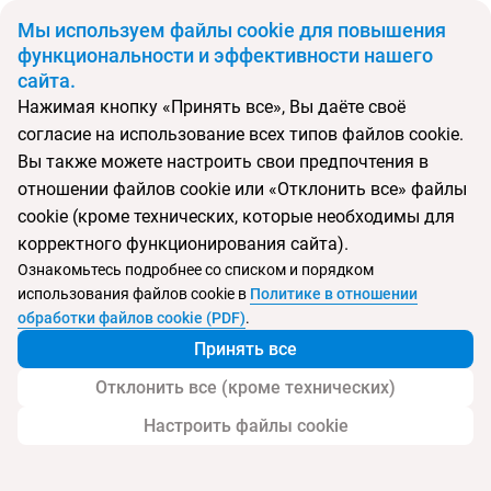
BYN
Мы используем файлы cookie для повышения
функциональности и эффективности нашего
сайта.
Главная
Поиск тура
Crystal Admiral Aqua Collection
Нажимая кнопку «Принять все», Вы даёте своё
согласие на использование всех типов файлов cookie.
Перейти в подбор
Вы также можете настроить свои предпочтения в
отношении файлов cookie или «Отклонить все» файлы
Турция, Сиде
cookie (кроме технических, которые необходимы для
корректного функционирования сайта).
Тип:
Семейный
Ознакомьтесь подробнее со списком и порядком
использования файлов cookie в
Политике в отношении
Crystal Admiral Aqua Collection
обработки файлов cookie (PDF)
.
Принять все
Отклонить все (кроме технических)
Настроить файлы cookie