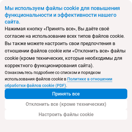
BYN
Мы используем файлы cookie для повышения
функциональности и эффективности нашего
сайта.
Главная
Поиск тура
Crowne Plaza Jumeirah
Нажимая кнопку «Принять все», Вы даёте своё
согласие на использование всех типов файлов cookie.
Перейти в подбор
Вы также можете настроить свои предпочтения в
отношении файлов cookie или «Отклонить все» файлы
ОАЭ, Дубай
cookie (кроме технических, которые необходимы для
корректного функционирования сайта).
Тип:
Цена-качество ⚡
Ознакомьтесь подробнее со списком и порядком
использования файлов cookie в
Политике в отношении
Crowne Plaza Jumeirah
обработки файлов cookie (PDF)
.
Принять все
Отклонить все (кроме технических)
Настроить файлы cookie