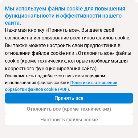
BYN
Мы используем файлы cookie для повышения
функциональности и эффективности нашего
сайта.
Главная
Поиск тура
Crowne Plaza
Нажимая кнопку «Принять все», Вы даёте своё
согласие на использование всех типов файлов cookie.
Перейти в подбор
Вы также можете настроить свои предпочтения в
отношении файлов cookie или «Отклонить все» файлы
Сербия, Белград
cookie (кроме технических, которые необходимы для
корректного функционирования сайта).
Тип:
Городской
Ознакомьтесь подробнее со списком и порядком
использования файлов cookie в
Политике в отношении
Crowne Plaza
обработки файлов cookie (PDF)
.
Принять все
Отклонить все (кроме технических)
Настроить файлы cookie