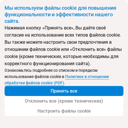
BYN
Мы используем файлы cookie для повышения
функциональности и эффективности нашего
сайта.
Главная
Поиск тура
Cornelia Diamond Golf Resort & SPA
Нажимая кнопку «Принять все», Вы даёте своё
согласие на использование всех типов файлов cookie.
Перейти в подбор
Вы также можете настроить свои предпочтения в
отношении файлов cookie или «Отклонить все» файлы
Турция, Белек
cookie (кроме технических, которые необходимы для
корректного функционирования сайта).
Тип:
Deluxe отель
Ознакомьтесь подробнее со списком и порядком
использования файлов cookie в
Политике в отношении
Cornelia Diamond Golf Resort & SPA
обработки файлов cookie (PDF)
.
Принять все
Отклонить все (кроме технических)
Настроить файлы cookie