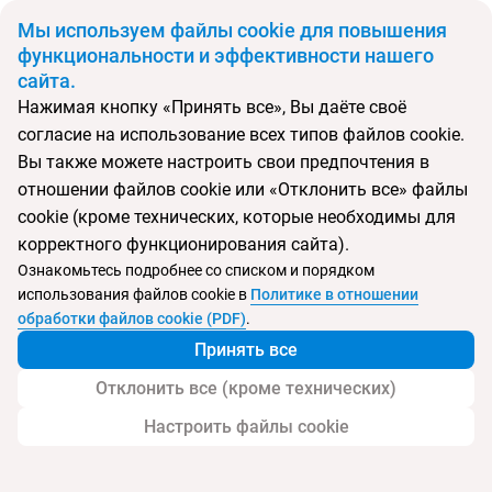
BYN
Мы используем файлы cookie для повышения
функциональности и эффективности нашего
сайта.
Главная
Поиск тура
Alyssium (ex.Corfu Maris Bellos)
Нажимая кнопку «Принять все», Вы даёте своё
согласие на использование всех типов файлов cookie.
Перейти в подбор
Вы также можете настроить свои предпочтения в
отношении файлов cookie или «Отклонить все» файлы
Греция, Бенитсес
cookie (кроме технических, которые необходимы для
корректного функционирования сайта).
Ознакомьтесь подробнее со списком и порядком
использования файлов cookie в
Политике в отношении
Alyssium (ex.Corfu Maris Bellos)
обработки файлов cookie (PDF)
.
Принять все
Отклонить все (кроме технических)
Настроить файлы cookie