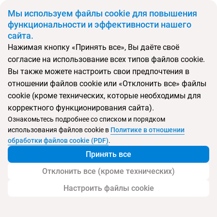
BYN
Мы используем файлы cookie для повышения
функциональности и эффективности нашего
сайта.
Главная
Поиск тура
Constance Belle Mare Plage
Нажимая кнопку «Принять все», Вы даёте своё
согласие на использование всех типов файлов cookie.
Перейти в подбор
Вы также можете настроить свои предпочтения в
отношении файлов cookie или «Отклонить все» файлы
Маврикий, о. Маврикий
cookie (кроме технических, которые необходимы для
корректного функционирования сайта).
Ознакомьтесь подробнее со списком и порядком
использования файлов cookie в
Политике в отношении
Constance Belle Mare Plage
обработки файлов cookie (PDF)
.
Принять все
Отклонить все (кроме технических)
Настроить файлы cookie