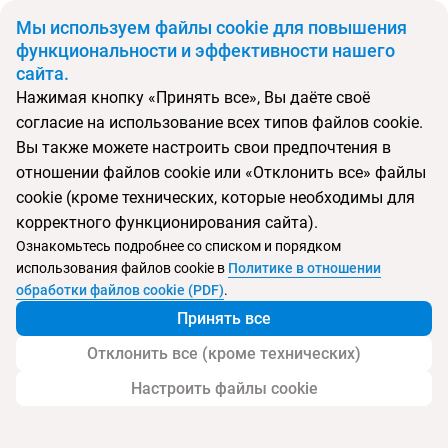
BYN
Мы используем файлы cookie для повышения
функциональности и эффективности нашего
сайта.
Главная
Поиск тура
Coco Royal
Нажимая кнопку «Принять все», Вы даёте своё
согласие на использование всех типов файлов cookie.
Перейти в подбор
Вы также можете настроить свои предпочтения в
отношении файлов cookie или «Отклонить все» файлы
Шри-Ланка, Ваддува
cookie (кроме технических, которые необходимы для
корректного функционирования сайта).
Тип:
Семейный
Ознакомьтесь подробнее со списком и порядком
использования файлов cookie в
Политике в отношении
Coco Royal
обработки файлов cookie (PDF)
.
Принять все
Отклонить все (кроме технических)
Настроить файлы cookie