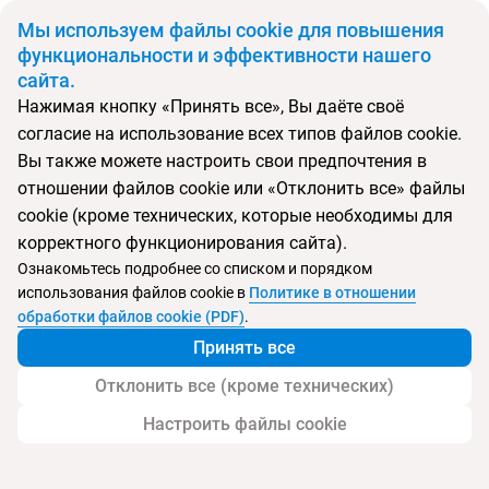
BYN
Мы используем файлы cookie для повышения
функциональности и эффективности нашего
сайта.
Главная
Поиск тура
Coco Palm Dhuni Kolhu
Нажимая кнопку «Принять все», Вы даёте своё
согласие на использование всех типов файлов cookie.
Перейти в подбор
Вы также можете настроить свои предпочтения в
отношении файлов cookie или «Отклонить все» файлы
Мальдивы, Мальдивские острова
cookie (кроме технических, которые необходимы для
корректного функционирования сайта).
Тип:
Семейный
Ознакомьтесь подробнее со списком и порядком
использования файлов cookie в
Политике в отношении
Coco Palm Dhuni Kolhu
обработки файлов cookie (PDF)
.
Принять все
Отклонить все (кроме технических)
Настроить файлы cookie